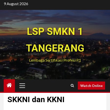
Skip
9 August 2026
to
content
LSP SMKN 1
TANGERANG
Lembaga Sertifikasi Profesi P1
Primary
Watch Online
Menu
SKKNI dan KKNI