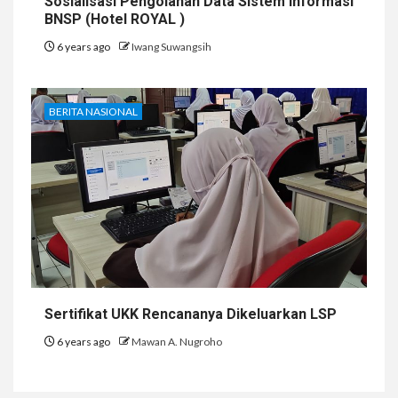
Sosialisasi Pengolahan Data Sistem Informasi
BNSP (Hotel ROYAL )
6 years ago
Iwang Suwangsih
BERITA NASIONAL
Sertifikat UKK Rencananya Dikeluarkan LSP
6 years ago
Mawan A. Nugroho