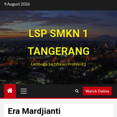
Skip
9 August 2026
to
content
LSP SMKN 1
TANGERANG
Lembaga Sertifikasi Profesi P1
Primary
Watch Online
Menu
Era Mardjianti