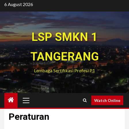
Skip
6 August 2026
to
content
LSP SMKN 1
TANGERANG
Lembaga Sertifikasi Profesi P1
Primary
Watch Online
Menu
Peraturan