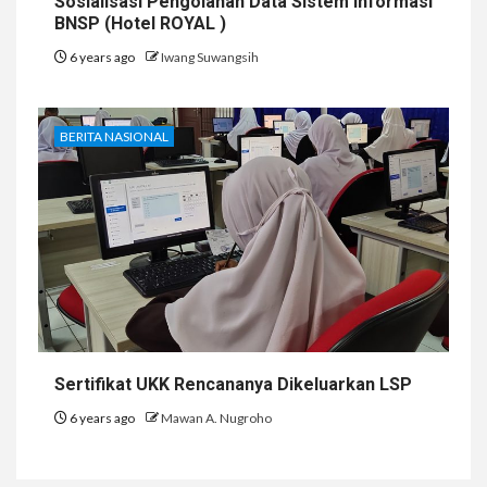
Sosialisasi Pengolahan Data Sistem Informasi
BNSP (Hotel ROYAL )
6 years ago
Iwang Suwangsih
BERITA NASIONAL
Sertifikat UKK Rencananya Dikeluarkan LSP
6 years ago
Mawan A. Nugroho