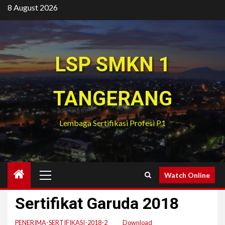
Skip
8 August 2026
to
content
LSP SMKN 1
TANGERANG
Lembaga Sertifikasi Profesi P1
Primary
Watch Online
Menu
Sertifikat Garuda 2018
PENERIMA-SERTIFIKASI-2018-2
Download