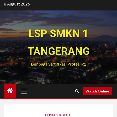
Skip
8 August 2026
to
content
LSP SMKN 1
TANGERANG
Lembaga Sertifikasi Profesi P1
Primary
Watch Online
Menu
BERITA SEKOLAH